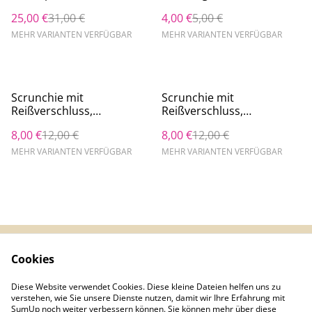
Bändern, 8cm lang
25,00 €
31,00 €
4,00 €
5,00 €
MEHR VARIANTEN VERFÜGBAR
MEHR VARIANTEN VERFÜGBAR
%
%
Scrunchie mit
Scrunchie mit
Reißverschluss,
Reißverschluss,
Haarband, Armband,
Haarband, Armband,
8,00 €
12,00 €
8,00 €
12,00 €
Zopfgummi, Platz für
Zopfgummi, Platz für
Bargeld, Schlüssel, etc.
Bargeld, Schlüssel, etc.
MEHR VARIANTEN VERFÜGBAR
MEHR VARIANTEN VERFÜGBAR
Cookies
Kontaktieren Sie uns
Rechtliche
Bestimmungen
Diese Website verwendet Cookies. Diese kleine Dateien helfen uns zu
Datenschutzbestimm
Cookie-Richtlinie
verstehen, wie Sie unsere Dienste nutzen, damit wir Ihre Erfahrung mit
ungen von SumUp
SumUp noch weiter verbessern können. Sie können mehr über diese