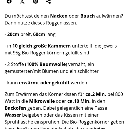
Du möchtest deinen
Nacken
oder
Bauch
aufwärmen?
Dann nutze dieses Roggenkissen.
-
20cm
breit,
60cm
lang
- in
10 gleich große Kammern
unterteilt, die jeweils
mit 95g Bio-Roggenkörnern gefüllt sind
- 2 Stoffe (
100% Baumwolle
) vernäht, ein
gemusterter/mit Blumen und ein schlichter
- kann
erwärmt oder gekühlt
werden
Zum Erwärmen das Körnerkissen für
ca.2 Min.
bei 800
Watt in die
Mikrowelle
oder
ca.10 Min.
in den
Backofen
geben. Dabei gelegentlich eine Tasse
Wasser
beigeben oder das Kissen mit einer
Sprühflasche einsprühen. Die Bio-Roggenkörner geben
beim Erwärmen Feuchtigkeit ab, die so
wieder