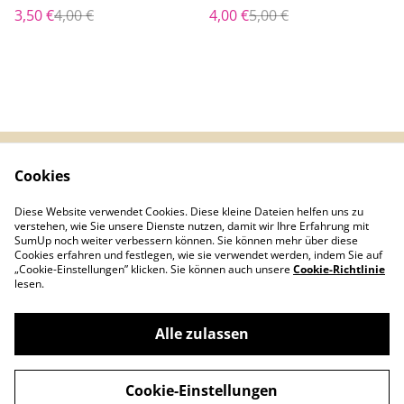
Reißverschluss (Menge
Reißverschluss (Menge
3,50 €
4,00 €
4,00 €
5,00 €
der Watte kann angepasst
der Watte kann angepasst
werden)
werden)
Cookies
Kontaktieren Sie uns
Rechtliche
Bestimmungen
Diese Website verwendet Cookies. Diese kleine Dateien helfen uns zu
Datenschutzbestimm
Cookie-Richtlinie
verstehen, wie Sie unsere Dienste nutzen, damit wir Ihre Erfahrung mit
ungen von SumUp
SumUp noch weiter verbessern können. Sie können mehr über diese
Cookies erfahren und festlegen, wie sie verwendet werden, indem Sie auf
„Cookie-Einstellungen” klicken. Sie können auch unsere
Cookie-Richtlinie
lesen.
Alle zulassen
©
2026
Corinnas Textilwerkstatt
Cookie-Einstellungen
powered by