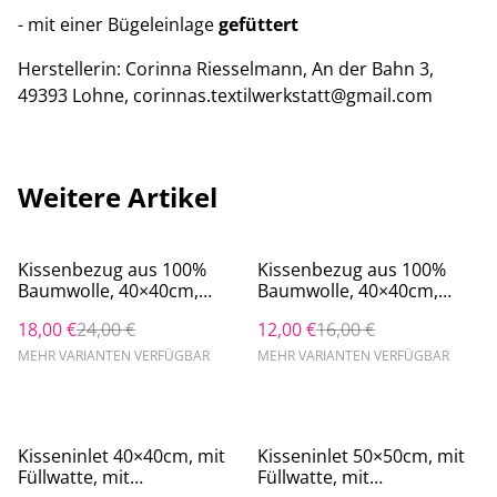
- mit einer Bügeleinlage
gefüttert
Herstellerin: Corinna Riesselmann, An der Bahn 3,
49393 Lohne, corinnas.textilwerkstatt@gmail.com
Weitere Artikel
%
%
Kissenbezug aus 100%
Kissenbezug aus 100%
Baumwolle, 40×40cm,
Baumwolle, 40×40cm,
Hotelverschluss, z.T.
Reißverschluss, z.T.
18,00 €
24,00 €
12,00 €
16,00 €
Patchwork
Patchwork
MEHR VARIANTEN VERFÜGBAR
MEHR VARIANTEN VERFÜGBAR
%
%
Kisseninlet 40×40cm, mit
Kisseninlet 50×50cm, mit
Füllwatte, mit
Füllwatte, mit