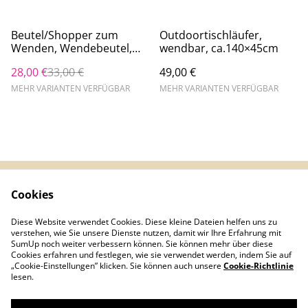
%
Beutel/Shopper zum
Outdoortischläufer,
Wenden, Wendebeutel,
wendbar, ca.140×45cm
45×32×10cm, Canvas, z.T.
28,00 €
33,00 €
49,00 €
Jeanspatchwork
MEHR VARIANTEN VERFÜGBAR
MEHR VARIANTEN VERFÜGBAR
Cookies
Kontaktieren Sie uns
Rechtliche
Bestimmungen
Diese Website verwendet Cookies. Diese kleine Dateien helfen uns zu
Datenschutzbestimm
Cookie-Richtlinie
verstehen, wie Sie unsere Dienste nutzen, damit wir Ihre Erfahrung mit
ungen von SumUp
SumUp noch weiter verbessern können. Sie können mehr über diese
Cookies erfahren und festlegen, wie sie verwendet werden, indem Sie auf
„Cookie-Einstellungen” klicken. Sie können auch unsere
Cookie-Richtlinie
lesen.