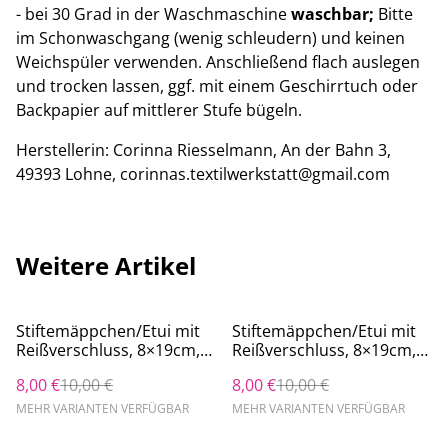
- bei 30 Grad in der Waschmaschine
waschbar;
Bitte
im Schonwaschgang (wenig schleudern) und keinen
Weichspüler verwenden. Anschließend flach auslegen
und trocken lassen, ggf. mit einem Geschirrtuch oder
Backpapier auf mittlerer Stufe bügeln.
Herstellerin: Corinna Riesselmann, An der Bahn 3,
49393 Lohne, corinnas.textilwerkstatt@gmail.com
Weitere Artikel
%
%
Stiftemäppchen/Etui mit
Stiftemäppchen/Etui mit
Reißverschluss, 8×19cm,
Reißverschluss, 8×19cm,
Gummiband zum
Gummiband zum
8,00 €
10,00 €
8,00 €
10,00 €
Befestigen an z.B.
Befestigen an z.B.
Kalender, Schlaufe zum
Kalender, Schlaufe zum
MEHR VARIANTEN VERFÜGBAR
MEHR VARIANTEN VERFÜGBAR
Aufhängen, Blumen
Aufhängen, Blumen